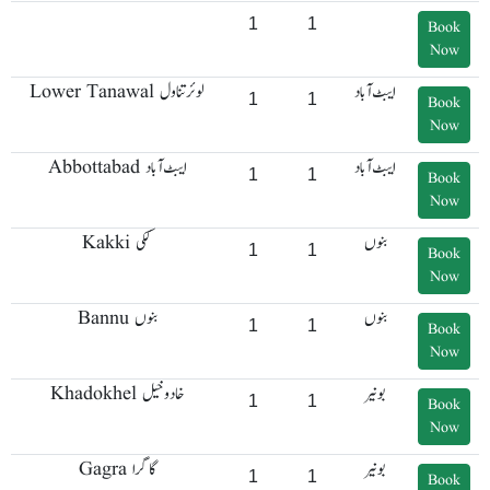
1
1
Book
Now
ایبٹ آباد
Lower Tanawal لوئر تناول
1
1
Book
Now
ایبٹ آباد
Abbottabad ایبٹ آباد
1
1
Book
Now
بنوں
Kakki ککی
1
1
Book
Now
بنوں
Bannu بنوں
1
1
Book
Now
بونیر
Khadokhel خادوخیل
1
1
Book
Now
بونیر
Gagra گاگرا
1
1
Book