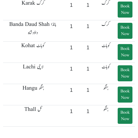
کرک
Karak کرک
1
1
Book
Now
کرک
Banda Daud Shah با نڈا
1
1
Book
داؤد شاہ
Now
کوہاٹ
Kohat کوہاٹ
1
1
Book
Now
کوہاٹ
Lachi لاچی
1
1
Book
Now
ہنگو
Hangu ہنگو
1
1
Book
Now
ہنگو
Thall ٹل
1
1
Book
Now