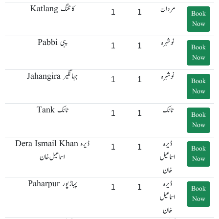
مردان
Katlang کاٹلنگ
1
1
Book
Now
نوشہرہ
Pabbi پبی
1
1
Book
Now
نوشہرہ
Jahangira جہانگیر
1
1
Book
Now
ٹانک
Tank ٹانک
1
1
Book
Now
ڈیرہ
Dera Ismail Khan ڈیرہ
1
1
Book
اسماعیل
اسماعیل خان
Now
خان
ڈیرہ
Paharpur پہاڑپور
1
1
Book
اسماعیل
Now
خان