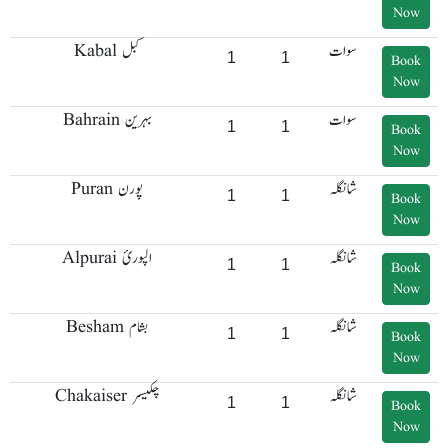
Now
سوات
Kabal کبل
1
1
Book
Now
سوات
Bahrain بہرین
1
1
Book
Now
شانگلہ
Puran پورن
1
1
Book
Now
شانگلہ
Alpurai الپورئ
1
1
Book
Now
شانگلہ
Besham بشام
1
1
Book
Now
شانگلہ
Chakaiser چکیسر
1
1
Book
Now