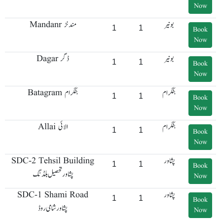
Now
بونیر
Mandanr مندنڑ
1
1
Book
Now
بونیر
Dagar ڈگر
1
1
Book
Now
بٹگرام
Batagram بٹگرام
1
1
Book
Now
بٹگرام
Allai الائی
1
1
Book
Now
SDC-2 Tehsil Building
پشاور
1
1
Book
پشاور تحصیل بلڈنگ
Now
SDC-1 Shami Road
پشاور
1
1
Book
پشاور شامی روڈ
Now