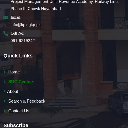
Project Management Unit, Revenue Academy, Railway Line,
Phase III Chowk Hayatabad
Email:
info@kplr.gkp.pk
Cell No:
091-9219242
Quick Links
Home
SDC Centers
About
Search & Feedback
Contact Us
Subscribe