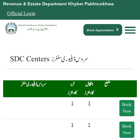
Revenue & Estate Department Khyber Pakhtunkhwa
Official Login
Book Appointment
SDC Centers سروس ڈیلیوری سنٹرز
ضلع
انتقال
فرد
سروس ڈیلیوری سنٹر
کاونٹرز
کاونٹرز
1
1
Book
Now
1
1
Book
Now