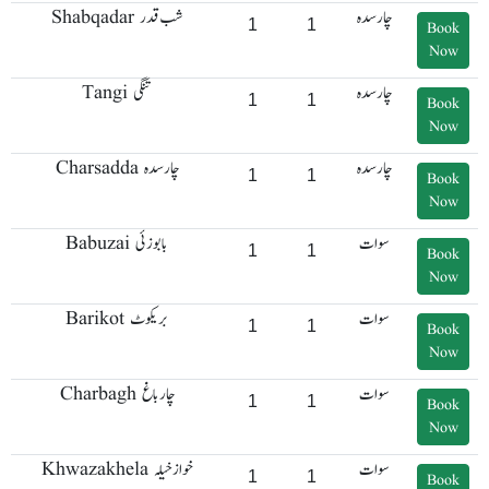
چارسدہ
Shabqadar شب قدر
1
1
Book
Now
چارسدہ
Tangi تنگی
1
1
Book
Now
چارسدہ
Charsadda چارسدہ
1
1
Book
Now
سوات
Babuzai بابوزئی
1
1
Book
Now
سوات
Barikot بریکوٹ
1
1
Book
Now
سوات
Charbagh چارباغ
1
1
Book
Now
سوات
Khwazakhela خواز خیلہ
1
1
Book